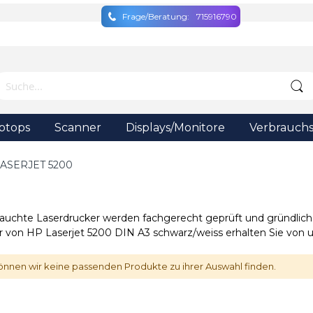
Frage/Beratung:
715916790
ptops
Scanner
Displays/Monitore
Verbrauchs
ASERJET 5200
auchte Laserdrucker werden fachgerecht geprüft und gründlich 
r von HP Laserjet 5200 DIN A3 schwarz/weiss erhalten Sie von u
önnen wir keine passenden Produkte zu ihrer Auswahl finden.