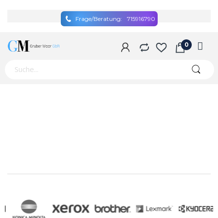
Frage/Beratung:
715916790