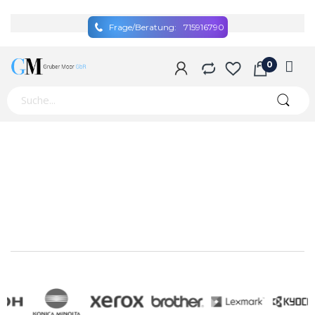
Frage/Beratung:
715916790