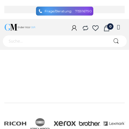
Frage/Beratung:
715916790