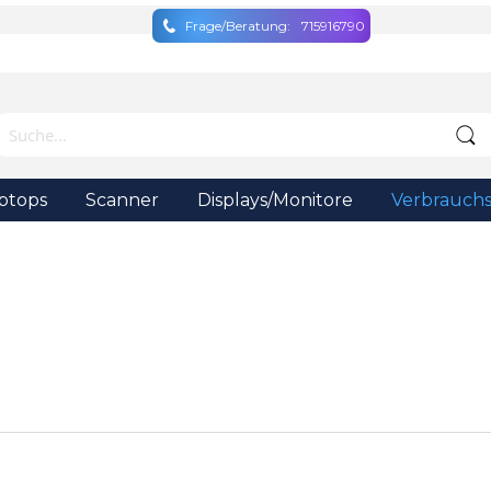
Frage/Beratung:
715916790
ptops
Scanner
Displays/Monitore
Verbrauchs