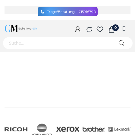
Frage/Beratung:
715916790