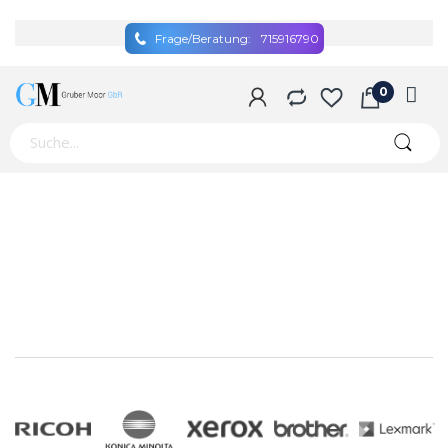
Frage/Beratung:
715916790