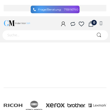
Frage/Beratung:
715916790