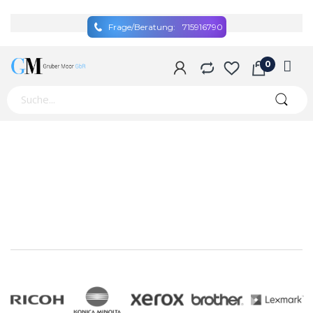
Frage/Beratung:
715916790