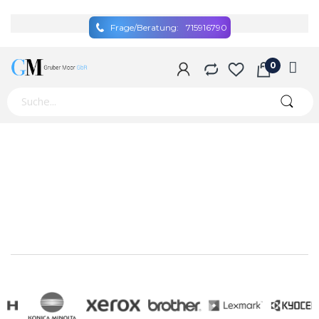
Frage/Beratung:
715916790