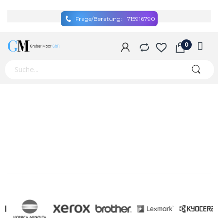
Frage/Beratung:
715916790