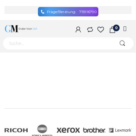
Frage/Beratung:
715916790