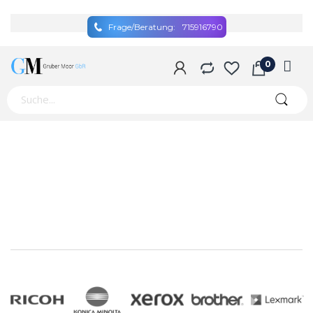
Frage/Beratung:
715916790