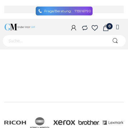
Frage/Beratung:
715916790