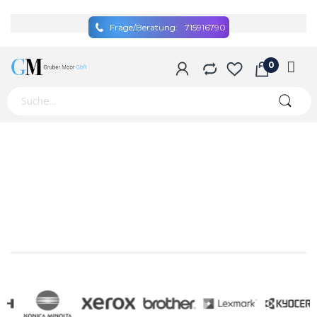
Frage/Beratung:
715916790