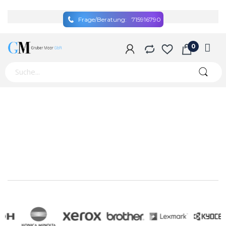
Frage/Beratung:
715916790