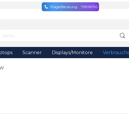
Frage/Beratung:
715916790
ptops
Scanner
Displays/Monitore
Verbrauchs
 W