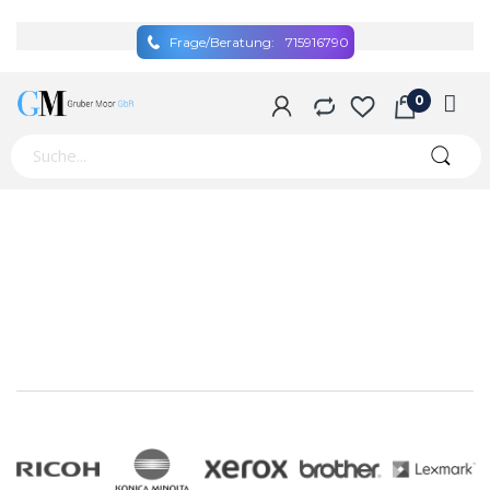
Frage/Beratung:
715916790