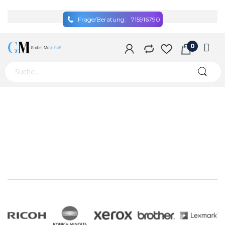
Frage/Beratung:
715916790