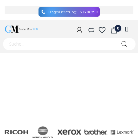
Frage/Beratung:
715916790