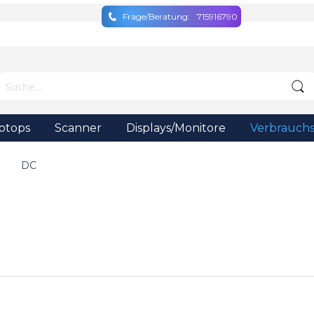
Frage/Beratung:
715916790
ptops
Scanner
Displays/Monitore
Verbrauchs
DC