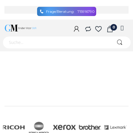
Frage/Beratung:
715916790