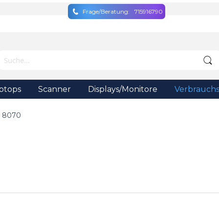
Frage/Beratung:
715916790
ptops
Scanner
Displays/Monitore
Verbrauchs
 8070