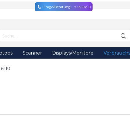
Frage/Beratung:
715916790
ptops
Scanner
Displays/Monitore
Verbrauchs
 8110