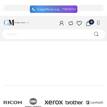
Frage/Beratung:
715916790