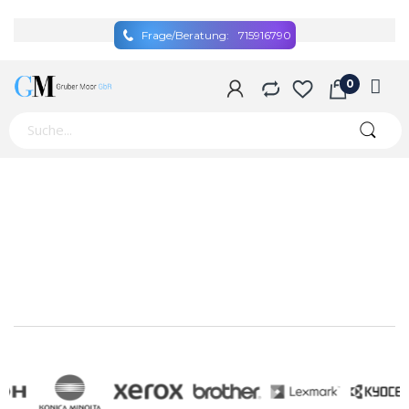
Frage/Beratung:
715916790