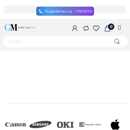
Frage/Beratung:
715916790