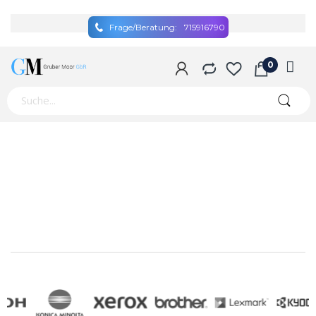
Frage/Beratung:
715916790