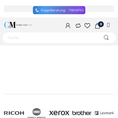
Frage/Beratung:
715916790