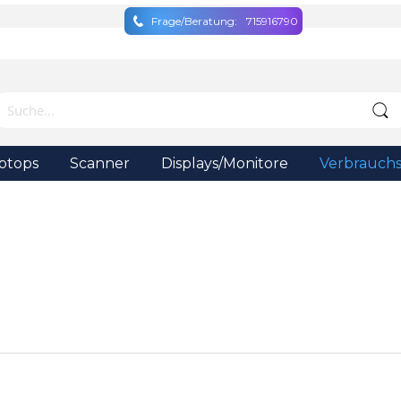
Frage/Beratung:
715916790
ptops
Scanner
Displays/Monitore
Verbrauchs