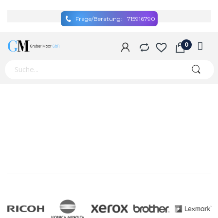
Frage/Beratung:
715916790