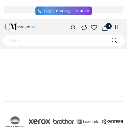
Frage/Beratung:
715916790