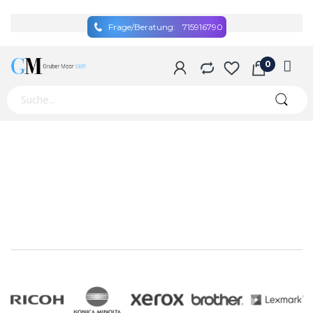
Frage/Beratung:
715916790