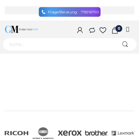
Frage/Beratung:
715916790