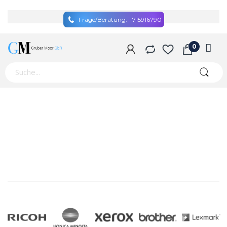
Frage/Beratung:
715916790