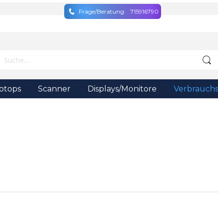
Frage/Beratung:
715916790
ptops
Scanner
Displays/Monitore
Verbrauchs