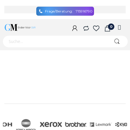
Frage/Beratung:
715916790