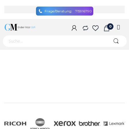
Frage/Beratung:
715916790