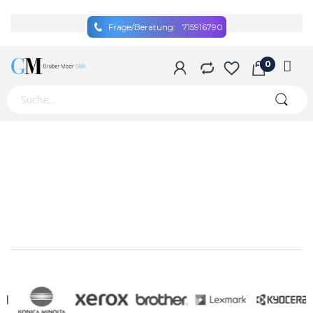
Frage/Beratung:
715916790