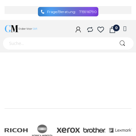
Frage/Beratung:
715916790