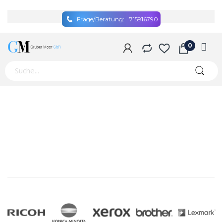
Frage/Beratung:
715916790