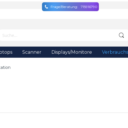
Frage/Beratung:
715916790
ptops
Scanner
Displays/Monitore
Verbrauchs
tation