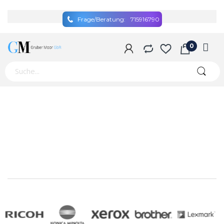
Frage/Beratung:
715916790