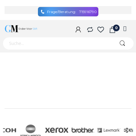
Frage/Beratung:
715916790