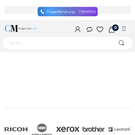
Frage/Beratung:
715916790