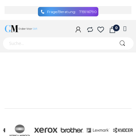
Frage/Beratung:
715916790