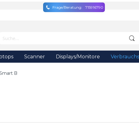
Frage/Beratung:
715916790
ptops
Scanner
Displays/Monitore
Verbrauchs
Smart B