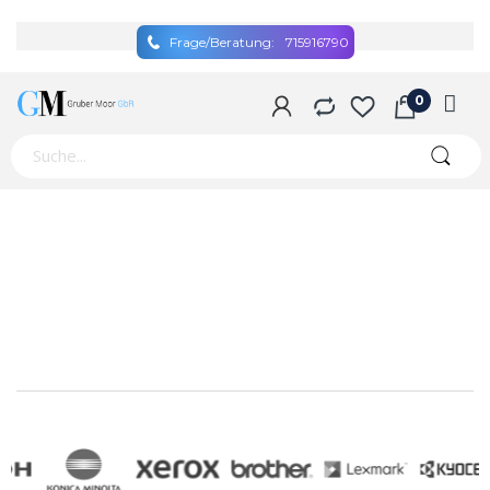
Frage/Beratung:
715916790