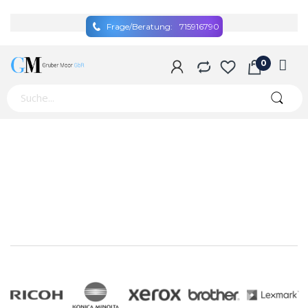
Frage/Beratung:
715916790