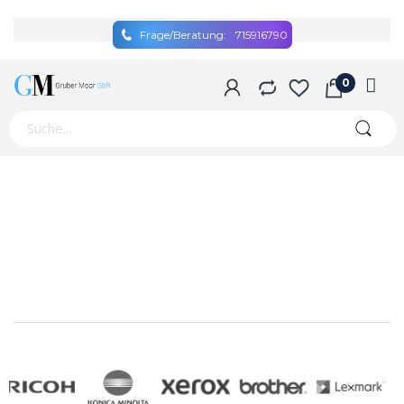
Frage/Beratung:
715916790